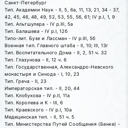
Санкт-Петербург
Тип. Академии Наук - II, 5, 6a, 11, 13, 21, 34 - 37,
42, 45, 46, 48, 49, 52, 53, 55, 56, 61; IV p.I, 1, 9
Тип. Альтшулера - IV p.III, 5a
Тип. Балашева - IV p.I, 12б
Типо-лит. Бузе и Лассман - IV p.III, 5б
Военная тип. Главного штаба - II, 10; III, 13г
Тип. Воспитательного Дома - II, 2, 51 ч. 32
Тип. Глазунова - II, 12 ч. 6
Тип. Государственная, Александро-Невского
монастыря и Синода - I, 10, 23
Тип. Греча - II, 23
Императорская тип. - II, 20, 44
Тип. Клобукова - IV p.II, 11a
Тип. Королева и К - III, 6
Тип. Краевского - IV p.I, 10a
Медецинская тип. - II, 51 ч. 5
Тип. Министерства Путей Сообщения (Бенке) -