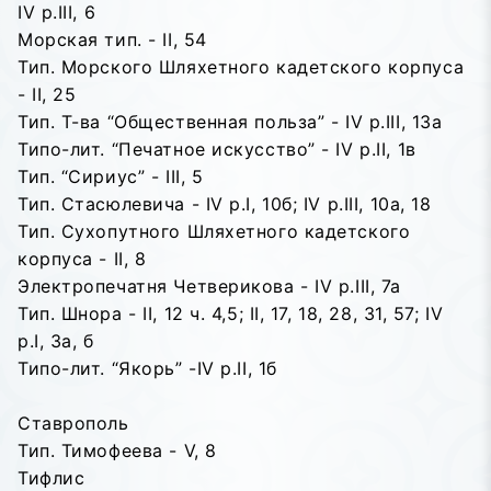
IV p.III, 6
Морская тип. - II, 54
Тип. Морского Шляхетного кадетского корпуса
- II, 25
Тип. Т-ва “Общественная польза” - IV p.III, 13a
Типо-лит. “Печатное искусство” - IV p.II, 1в
Тип. “Сириус” - III, 5
Тип. Стасюлевича - IV p.I, 10б; IV p.III, 10a, 18
Тип. Сухопутного Шляхетного кадетского
корпуса - II, 8
Электропечатня Четверикова - IV p.III, 7a
Тип. Шнора - II, 12 ч. 4,5; II, 17, 18, 28, 31, 57; IV
p.I, 3a, б
Типо-лит. “Якорь” -IV p.II, 1б
Ставрополь
Тип. Тимофеева - V, 8
Тифлис