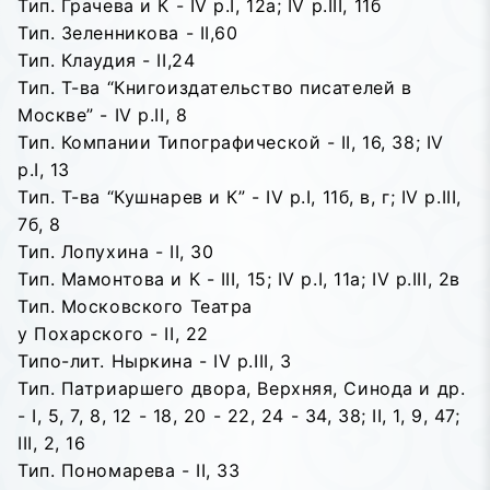
Тип. Грачева и К - IV p.I, 12a; IV p.III, 11б
Тип. Зеленникова - II,60
Тип. Клаудия - II,24
Тип. Т-ва “Книгоиздательство писателей в
Москве” - IV p.II, 8
Тип. Компании Типографической - II, 16, 38; IV
p.I, 13
Тип. Т-ва “Кушнарев и К” - IV p.I, 11б, в, г; IV p.III,
7б, 8
Тип. Лопухина - II, 30
Тип. Мамонтова и К - III, 15; IV p.I, 11a; IV p.III, 2в
Тип. Московского Театра
у Похарского - II, 22
Типо-лит. Ныркина - IV p.III, 3
Тип. Патриаршего двора, Верхняя, Синода и др.
- I, 5, 7, 8, 12 - 18, 20 - 22, 24 - 34, 38; II, 1, 9, 47;
III, 2, 16
Тип. Пономарева - II, 33