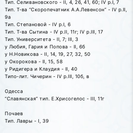
Тип. Селивановского - II, 4, 26, 41, 60; IV p.I, 7
Тип. Т-ва “Скоропечатник А.А.Левенсон” - IV p.II,
9a
Тип. Степановой - IV p.I, 6
Тип. Т-ва Сытина - IV p.II, 11г; IV p.III, 17
Тип. Университета - II, 7; III, 3
у Любия, Гария и Попова - II, 6б
у Н.Новикова - II, 14, 19, 27, 32, 50
у Окорокова - II, 15, 58
у Ридигера и Клаудия - II, 40
Типо-лит. Чичерин - IV p.III, 10б, в
Одесса
“Славянская” тип. Е.Хрисогелос - III, 11г
Почаев
Тип. Лавры - I, 39