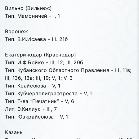
Вильно (Вильнюс)
Тип. Мамоничей - I, 1
Воронеж
Тип. В.И.Исаева - III. 21б
Екатеринодар (Краснодар)
Тип. И.Ф.Бойко - III, 12; III, 20б
Тип. Кубанского Областного Правления - III, 11в;
III, 13б, 13в; III, 19; V, 1; V, 3
Тип. Крайсоюза - V, 1
Тип. Кубчерполиграфтреста - V, 1
Тип. Т-ва “Печатник” - V, 6
Лит. Э.Килиус - III, 7
Тип. Ювкрайсоюза - V, 1
Казань