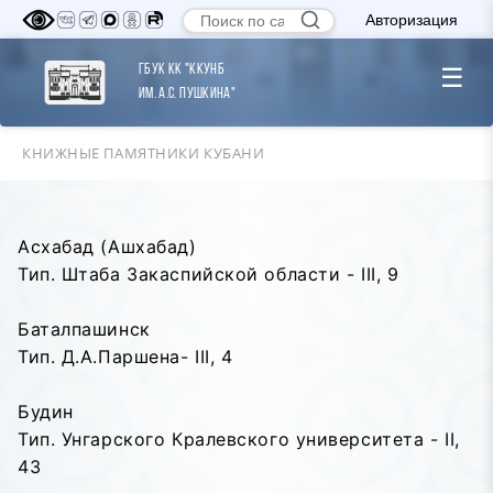
Авторизация
ГБУК КК "ККУНБ
☰
им. А.С. Пушкина"
КНИЖНЫЕ ПАМЯТНИКИ КУБАНИ
Асхабад (Ашхабад)
Тип. Штаба Закаспийской области - III, 9
Баталпашинск
Тип. Д.А.Паршена- III, 4
Будин
Тип. Унгарского Кралевского университета - II,
43