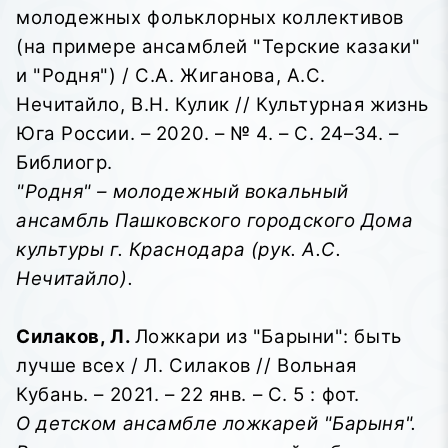
молодежных фольклорных коллективов
(на примере ансамблей "Терские казаки"
и "Родня") / С.А. Жиганова, А.С.
Нечитайло, В.Н. Кулик // Культурная жизнь
Юга России. – 2020. – № 4. – С. 24–34. –
Библиогр.
"Родня" – молодежный вокальный
ансамбль Пашковского городского Дома
культуры г. Краснодара (рук. А.С.
Нечитайло).
Силаков, Л.
Ложкари из "Барыни": быть
лучше всех / Л. Силаков // Вольная
Кубань. – 2021. – 22 янв. – С. 5 : фот.
О детском ансамбле ложкарей "Барыня".