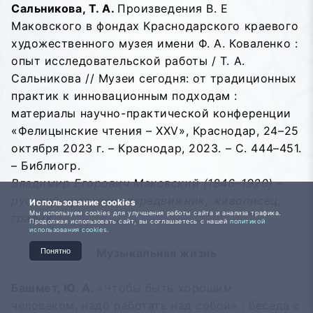
Сальникова, Т. А.
Произведения В. Е
Маковского в фондах Краснодарского краевого
художественного музея имени Ф. А. Коваленко :
опыт исследовательской работы / Т. А.
Сальникова // Музеи сегодня: от традиционных
практик к инновационным подходам :
материалы научно-практической конференции
«Фелицынские чтения – XXV», Краснодар, 24–25
октября 2023 г. – Краснодар, 2023. – С. 444–451.
– Библиогр.
Владимир Егорович Маковский (1846–1920) –
русский художник-передвижник, живописец,
Использование cookies
Мы используем cookies для улучшения работы сайта и анализа трафика.
график.
Продолжая использовать сайт, вы соглашаетесь с нашей
политикой
использования cookies.
Музыкальная жизнь
Понятно
Башмет, Ю. А.
«Чтобы быть хорошим
человеком, надо работать над собой» : беседа с