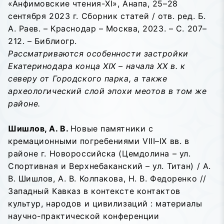
«Анфимовские чтения-XI», Анапа, 25–28
сентября 2023 г. Сборник статей / отв. ред. Б.
А. Раев. – Краснодар – Москва, 2023. – С. 207–
212. – Библиогр.
Рассматриваются особенности застройки
Екатеринодара конца XIX – начала XX в. к
северу от Городского парка, а также
археологический слой эпохи меотов в том же
районе.
Шишлов, А. В.
Новые памятники с
кремационными погребениями VIII–IX вв. в
районе г. Новороссийска (Цемдолина – ул.
Спортивная и Верхнебаканский – ул. Титан) / А.
В. Шишлов, А. В. Колпакова, Н. В. Федоренко //
Западный Кавказ в контексте контактов
культур, народов и цивилизаций : материалы
научно-практической конференции