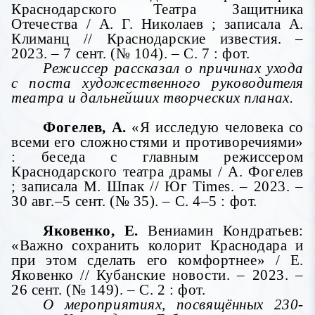
Краснодарского Театра Защитника
Отечества / А. Г. Николаев ; записала А.
Климанц // Краснодарские известия. –
2023. – 7 сент. (№ 104). – С. 7 : фот.
Режиссер рассказал о причинах ухода
с поста художественного руководителя
театра и дальнейших творческих планах.
Фогелев, А.
«Я исследую человека со
всеми его сложностями и противоречиями»
: беседа с главным режиссером
Краснодарского театра драмы / А. Фогелев
; записала М. Шпак // Юг Times. – 2023. –
30 авг.–5 сент. (№ 35). – С. 4–5 : фот.
Яковенко, Е.
Вениамин Кондратьев:
«Важно сохранить колорит Краснодара и
при этом сделать его комфортнее» / Е.
Яковенко // Кубанские новости. – 2023. –
26 сент. (№ 149). – С. 2 : фот.
О мероприятиях, посвящённых 230-