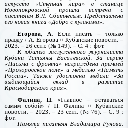
искусств «Степная лира» в станице
Новопокровской прошла встреча с
писателем В.Л. Сбитневым. Представлена
его новая книга «Добро с кулаками»
.
Егорова, А.
Если писать – только
правду / А. Егорова // Кубанские новости. –
2023. – 26 сент. (№ 149). – С. 4 : фот.
К юбилею заслуженного журналиста
Кубани Татьяны Василевской. За серию
«Письма с фронта» награждена премией
«Прохоровское поле» и медалью «Память
России». Также удостоена медали «За
выдающийся вклад в развитие
Краснодарского края».
Фалина, П.
«Главное – оставаться
самим собой» / П. Фалина // Кубанские
новости. – 2023. – 23 сент. (№ 76). – С. 9 :
фот.
Памяти писателя Владимира Рунова.