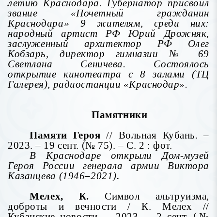
летию Краснодара. Губернатор присвоил
звание «Почетный гражданин
Краснодара» 9 жителям, среди них:
народный артист РФ Юрий Дрожняк,
заслуженный архитектор РФ Олег
Кобзарь, директор гимназии № 69
Светлана Сеничева. Состоялось
открытие кинотеатра с 8 залами (ТЦ
Галерея), радиостанции «Краснодар».
Памятники
Памяти Героя
// Вольная Кубань. –
2023. – 19 сент. (№ 75). – С. 2 : фот.
В Краснодаре открыли Дом-музей
Героя России генерала армии Виктора
Казанцева (1946–2021)
.
Мелех, К.
Символ альтруизма,
доброты и вечности / К. Мелех //
Кубанские новости. – 2023. – 2 сент. (№