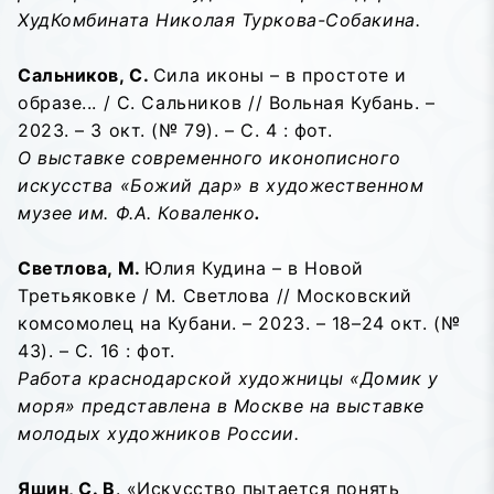
ХудКомбината Николая Туркова-Собакина.
Сальников, С.
Сила иконы – в простоте и
образе... / С. Сальников // Вольная Кубань. –
2023. – 3 окт. (№ 79). – С. 4 : фот.
О выставке современного иконописного
искусства «Божий дар» в художественном
музее им. Ф.А. Коваленко
.
Светлова, М.
Юлия Кудина – в Новой
Третьяковке / М. Светлова // Московский
комсомолец на Кубани. – 2023. – 18–24 окт. (№
43). – С. 16 : фот.
Работа краснодарской художницы «Домик у
моря» представлена в Москве на выставке
молодых художников России.
Яшин, С. В
. «Искусство пытается понять