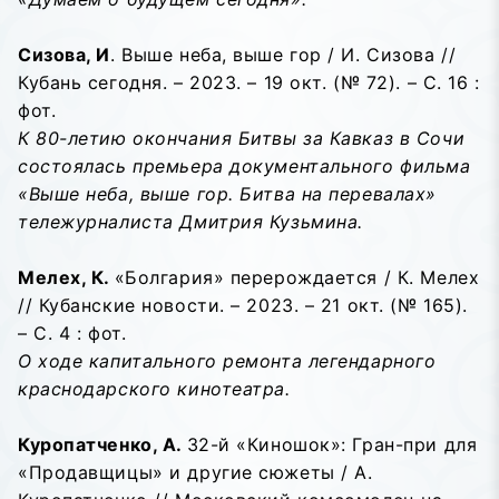
Сизова, И
. Выше неба, выше гор / И. Сизова //
Кубань сегодня. – 2023. – 19 окт. (№ 72). – С. 16 :
фот.
К 80-летию окончания Битвы за Кавказ в Сочи
состоялась премьера документального фильма
«Выше неба, выше гор. Битва на перевалах»
тележурналиста Дмитрия Кузьмина.
Мелех, К.
«Болгария» перерождается / К. Мелех
// Кубанские новости. – 2023. – 21 окт. (№ 165).
– С. 4 : фот.
О ходе капитального ремонта легендарного
краснодарского кинотеатра.
Куропатченко, А.
32-й «Киношок»: Гран-при для
«Продавщицы» и другие сюжеты / А.