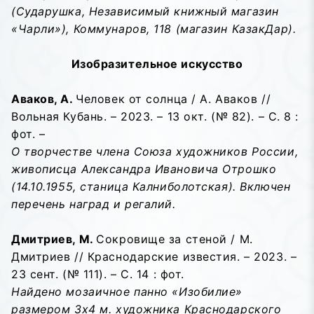
(Сударушка, Независимый книжный магазин
«Чарли»), Коммунаров, 118 (магазин КазакДар).
Изобразительное искусство
Аваков, А.
Человек от солнца / А. Аваков //
Вольная Кубань. – 2023. – 13 окт. (№ 82). – С. 8 :
фот. –
О творчестве члена Союза художников России,
живописца Александра Ивановича Отрошко
(14.10.1955, станица Калниболотская). Включен
перечень наград и регалий.
Дмитриев, М.
Сокровище за стеной / М.
Дмитриев // Краснодарские известия. – 2023. –
23 сент. (№ 111). – С. 14 : фот.
Найдено мозаичное панно «Изобилие»
размером 3х4 м. художника Краснодарского