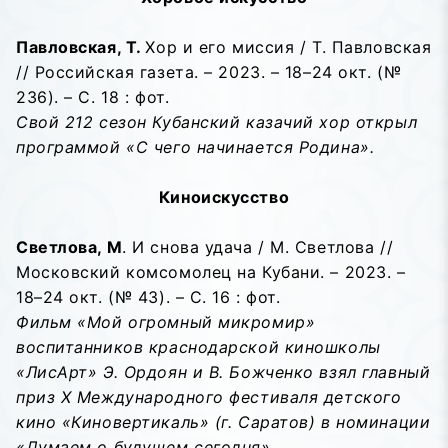
Павловская, Т.
Хор и его миссия / Т. Павловская
// Российская газета. – 2023. – 18–24 окт. (№
236). – С. 18 : фот.
Свой 212 сезон Кубанский казачий хор открыл
программой «С чего начинается Родина».
Киноискусство
Светлова, М
. И снова удача / М. Светлова //
Московский комсомолец на Кубани. – 2023. –
18–24 окт. (№ 43). – С. 16 : фот.
Фильм «Мой огромный микромир»
воспитанников краснодарской киношколы
«ЛисАрт» Э. Ордоян и В. Божченко взял главный
приз X Международного фестиваля детского
кино «Киновертикаль» (г. Саратов) в номинации
«Думаем о будущем сегодня».