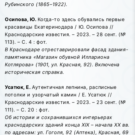
Рубинского (1865–1922).
Осипова, Ю.
Когда-то здесь обувались первые
красавицы Екатеринодара / Ю. Осипова //
Краснодарские известия. – 2023. – 28 сент. (№
113). – С. 4 : фот.
В Краснодаре отреставрировали фасад здания-
памятника «Магазин обувной Иллариона
Котлярова» (1901, ул. Красная, 92). Включена
историческая справка.
Усатюк, Е.
Аутентичная лепнина, расписные
потолки и узорчатый камин / Е. Усатюк //
Краснодарские известия. – 2023. – 23 сент. (№
111). – С. 20 : фот.
Об истории и сохранившихся интерьерах
краснодарских зданий конца
XIX
– начала
XX
вв.
по адресам: ул. Гоголя, 92 (Аптека), Красная, 69