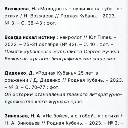
Возжаева, Н.
«Молодость – пушинка на губе...» :
стихи / Н. Возжаева // Родная Кубань. – 2023. –
№ 3. – С. 38–43 : фот.
Всегда искал истину
: некролог // Юг Times. –
2023. – 25–31 октября (№ 43). – С. 10 : фот. –
Памяти кубанского журналиста Сергея Ручина.
Включены краткие биографические сведения.
Диденко, Д
. «Родная Кубань» 25 лет в
сражении / Д. Диденко // Родная Кубань. – 2023.
– № 3. – С. 70–77 : фот.
Об истории становления главного литературно-
художественного журнала края.
Зиновьев, Н. А.
«Не бойся, я с тобой...» : стихи /
Н. А. Зиновьев // Родная Кубань. – 2023. – № 3. –