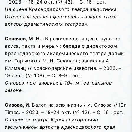
– 2023. – 18–24 окт. (№ 43). – С. 16 : фот.
На сцене Краснодарского театра защитника
Отечества прошел фестиваль-конкурс «Поют
актеры драматических театров»
.
Секачев, М. Н.
«В режиссерах я ценю чувство
вкуса, такта и меры» : беседа с директором
Краснодарского академического театра драмы
им. Горького / М. Н. Секачев ; записала А.
Климанц // Краснодарские известия. – 2023. –
19 сент. (№ 109). – С. 8–9 : фот.
О новых постановках в 104-м театральном
сезоне.
Сизова, И.
Балет на всю жизнь / И. Сизова // Юг
Times. – 2023. – 18–24 окт. (№ 42). – С. 16 : фот.
О солисте театра Юрия Григоровича
заслуженном артисте Краснодарского края