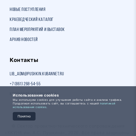
Новые поступления
Краеведческий каталог
План мероприятий и выставок
Архив новостей
Контакты
lib_adm@pushkin.kubannet.ru
+7 (861) 268-54-55
Краснодар, ул. Красная, 8
Использование cookies
Мы используем cookies для улучшения работы сайта и анализа трафика.
Продолжая использовать сайт, вы соглашаетесь с нашей
политикой
использования cookies.
Понятно
© Сектор проектно-технического сопровождения
«ККУНБ им. А.С. Пушкина», 2026. Все права защищены.