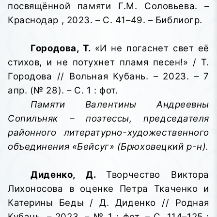
посвящённой памяти Г.М. Соловьева
. –
Краснодар , 2023. – С. 41–49. – Библиогр.
Городова, Т.
«И не погаснет свет её
стихов, и не потухнет пламя песен!» / Т.
Городова // Вольная Кубань. – 2023. – 7
апр. (№ 28). – С. 1 : фот.
Памяти Валентины Андреевны
Сопильняк – поэтессы, председателя
районного литературно-художественного
объединения «Бейсуг» (Брюховецкий р-н).
Диденко, Д.
Творчество Виктора
Лихоносова в оценке Петра Ткаченко и
Катерины Беды / Д. Диденко // Родная
Кубань. – 2023. – № 1 : фот. – С. 114–125 :