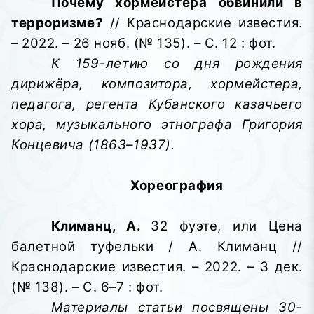
Почему хормейстера обвинили в
терроризме?
// Краснодарские известия.
– 2022. – 26 нояб. (№ 135). – С. 12 : фот.
К 159-летию со дня рождения
дирижёра, композитора, хормейстера,
педагога, регента Кубанского казачьего
хора, музыкального этнографа Григория
Концевича (1863–1937).
Хореография
Климанц, А.
32 фуэте, или Цена
балетной туфельки / А. Климанц //
Краснодарские известия. – 2022. – 3 дек.
(№ 138). – С. 6–7 : фот.
Материалы статьи посвящены 30-