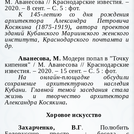
М. Аванесова // Краснодарские известия. –
2020. – 8 сент. – С. 5 : фот.
К 145-летию со дня рождения
архитектора Александра Петровича
Косякина
(1875-1919)
,
автора проектов
зданий Кубанского Мариинского женского
института, Краснодарского почтамта и
др.
Аванесова, М.
Модерн попал в "Точку
кипения" / М. Аванесова // Краснодарские
известия. – 2020. – 15 сент. – С. 5 : фот.
На онлайн-площадке обсудили
сохранение архитектурного наследия
Кубани. Главной темой заседания стала
жизнь и творчество архитектора
Александра Косякина
.
Хоровое искусство
Захарченко, B.Г
. Полюбить
Белоруссию просто... : беседа с