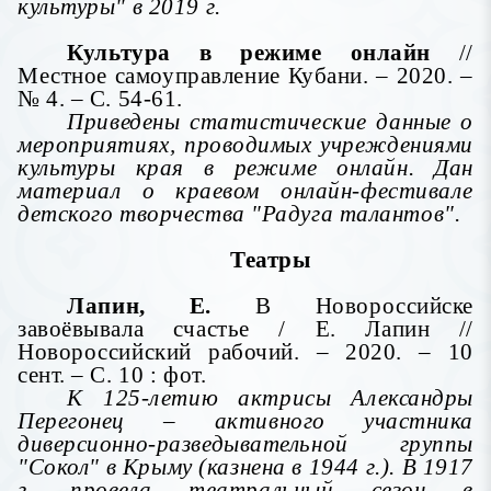
культуры" в 2019 г.
Культура в режиме онлайн
//
Местное самоуправление Кубани. – 2020. –
№ 4. – С. 54-61.
Приведены статистические данные о
мероприятиях, проводимых учреждениями
культуры края в режиме онлайн. Дан
материал о краевом онлайн-фестивале
детского творчества "Радуга талантов".
Театры
Лапин, Е.
В Новороссийске
завоёвывала счастье / Е. Лапин //
Новороссийский рабочий. – 2020. – 10
сент. – С. 10 : фот.
К 125-летию актрисы Александры
Перегонец – активного участника
диверсионно-разведывательной группы
"Сокол" в Крыму (казнена в 1944 г.). В 1917
г. провела театральный сезон в