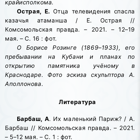
крайисполкома.
Острая, Е.
Отца телевидения спасла
казачья атаманша / Е. Острая //
Комсомольская правда. – 2021. – 12–19
мая. – С. 16 : фот.
О Борисе Розинге (1869–1933), его
пребывании на Кубани
и планах по
открытию памятника учёному в
Краснодаре. Фото эскиза скульптора А.
Аполлонова.
Литература
Барбаш, А
. Их маленький Париж? / А.
Барбаш // Комсомольская правда. – 2021.
– 5–12 мая. – С. 1 : фот.