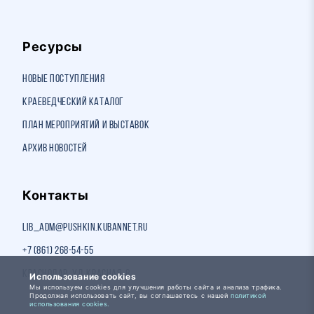
Ресурсы
Новые поступления
Краеведческий каталог
План мероприятий и выставок
Архив новостей
Контакты
lib_adm@pushkin.kubannet.ru
+7 (861) 268-54-55
Краснодар, ул. Красная, 8
Использование cookies
Мы используем cookies для улучшения работы сайта и анализа трафика.
Продолжая использовать сайт, вы соглашаетесь с нашей
политикой
использования cookies.