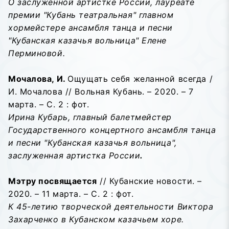
О заслуженной артистке России, лауреате
премии "Кубань театральная" главном
хормейстере ансамбля танца и песни
"Кубанская казачья вольница" Елене
Перминовой.
Мочалова, И.
Ощущать себя желанной всегда /
И. Мочалова // Вольная Кубань. – 2020. – 7
марта. – С. 2 : фот.
Ирина Кубарь, главный балетмейстер
Государственного концертного ансамбля танца
и песни "Кубанская казачья вольница",
заслуженная артистка России
.
Мэтру посвящается
// Кубанские новости. –
2020. – 11 марта. – С. 2 : фот.
К 45-летию творческой деятельности Виктора
Захарченко в Кубанском казачьем хоре.