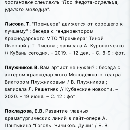
постановке спектакль "Про Федота-стрельца,
удалого молодца".
Лысова, Т.
"Премьера" движется от хорошего к
лучшему" : беседа с гендиректором
Краснодарского МТО "Премьера" Тиной
Лысовой / Т. Лысова ; записала А. Куропатченко
// Кубань сегодня. – 2019. – 12 дек. – С. 8-9 : фот.
Плужников В.
Вам артист не нужен? : беседа с
актёром краснодарского Молодёжного театра
Виктором Плужниковым / В. Плужников ;
записала Л. Решетняк // Кубанские новости. –
2020. – 19 июня. – С. 12 : фот.
Покладова, Е.В.
Развитие главных
драматургических линий в лайт-опере А.
Пантыкина "Гоголь. Чичиков. Души" / Е. В.