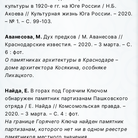
культуры в 1920-е гг. на Юге России / Н.Б.
Акоева // Культурная жизнь Юга России. – 2020.
– № 1. – С. 99-103.
Аванесова, М.
Дух предков / М. Аванесова //
Краснодарские известия. – 2020. – 3 марта. – С.
6 : фот.
О памятниках архитектуры в Краснодаре –
доме архитектора Косякина, особняке
Лихацкого.
Найда, Е.
В горах под Горячим Ключом
обнаружен памятник партизанам Пашковского
отряда / Е. Найда // Комсомольская правда. –
2020. – 3 марта. – С. 4 : фот.
На границе Горячего Ключа найден памятник
партизанам, которого нет ни в одном реестре
памятников местного значения
.