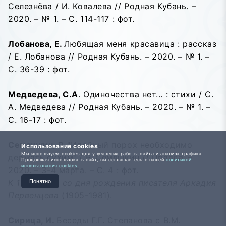
Селезнёва / И. Ковалева // Родная Кубань. –
2020. – № 1. – С. 114-117 : фот.
Лобанова, Е.
Любящая меня красавица : рассказ
/ Е. Лобанова // Родная Кубань. – 2020. – № 1. –
С. 36-39 : фот.
Медведева, С.А
. Одиночества нет... : стихи / С.
А. Медведева // Родная Кубань. – 2020. – № 1. –
С. 16-17 : фот.
Семяшкин, Р.
"Идейный порох необходимо
Использование cookies
Мы используем cookies для улучшения работы сайта и анализа трафика.
держать сухим" / Р. Семяшкин // Правда. –
Продолжая использовать сайт, вы соглашаетесь с нашей
политикой
использования cookies.
2020. – 3-4 марта. – С. 4 : фот.
К 115-летию со дня рождения писателя Аркадия
Понятно
Первенцева
(1905-1981).
Сирица, И.
Беседы Г.Г. Степанова с В.М.