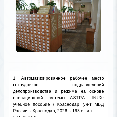
1. Автоматизированное рабочее место сотрудников подразделений делопроизводства и режима на основе операционной системы ASTRA LINUX: учебное пособие / Краснодар. ун-т МВД России. - Краснодар, 2026. - 163 с.: ил
32.972.1я73
А224	Инв. номер /Место хранения: 2225034 - КХ
2225035 - АБ
2225036 - АБ

2. Азарина, С. В. Основные разделы элементарной математики: практикум / С. В. Азарина, И. Л. Ойнас, М-во науки и высш. образования Рос. Федерации, Кубан. гос. ун-т. - Краснодар, 2024. - 80 с.
22.1я73
А351	Инв. номер /Место хранения: 2224672 - КХ

3. Актуальные вопросы экологии и охраны природы экосистем южных регионов России и сопредельных территорий: материалы XXXVII межрегиональной научно-практической конференции, Краснодар, 29 марта 2024 г. / М-во науки и высш. образования Рос. Федерации, Кубан. гос. ун-т, Краснодар. отд-ние Рус. ботан. о-ва, [редкол.: М. В. Нагалевский (отв. ред.) и др.]. - Краснодар, 2024. - 130 с.: ил., табл.
Кр 20.1
А437	Инв. номер /Место хранения: 2224747 - КХ

4. Актуальные вопросы экологии и охраны природы экосистем южных регионов России и сопредельных территорий: материалы XXXVIII межрегиональной научно-практической конференции, г. Краснодар, 28 ноября 2025 г. / М-во науки и высш. образования Рос. Федерации, Кубан. гос. ун-т, Краснодар. отд-ние Рус. ботан. о-ва, [редкол.: М. В. Нагалевский (отв. ред.) и др.]. - Краснодар, 2025. - 133 с.: ил., табл.
Кр 20.1
А437	Инв. номер /Место хранения: 2224748 - КХ

5. Актуальные проблемы геоэкологии и природопользования: материалы II Международной научно-практической конференции, г. Краснодар, 15 ноября 2024 г. / М-во науки и высш. образования Рос. Федерации, Кубан. гос. ун-т, Молодеж. клуб Рус. геогр. о-ва в г. Краснодаре, редкол.: С. Н. Болотин (отв. ред.) [и др.]. - Краснодар, 2024. - 148 с.
Кр 26.8
А437	Инв. номер /Место хранения: 2224692 - КХ

6. Актуальные проблемы проведения геолого-геофизических исследований: материалы III Международной научно-практической конференции, г. Краснодар, 25-26 апреля 2025 г. / М-во науки и высш. образования Рос. Федерации, Куб. гос. ун-т, редкол.: Захарченко (отв. ред.) [и др.]. - Краснодар, 2025. - 274 с.: ил., карты
Кр 26.2
А437	Инв. номер /Место хранения: 2224680 - КХ

7. Алгебра и приложения: сборник научных трудов / М-во науки и высш. образования Рос. Федерации, Кубан. гос. ун-т, редкол.: А. В. Лежнев [и др.]. - Краснодар, 2025. - 198 с.
22.14
А456	Инв. номер /Место хранения: 2224670 - КХ

8. Алексанян, Г. А. Введение в математический анализ и дифференциальное исчисление: учебное пособие: для студентов высших учебных заведений / Г. А. Алексанян, Л. А. Горовенко, О. П. Ровенская, М-во науки и высш. образования Рос. Федерации, ФГБОУ ВО "Кубан. гос. технол. ун-т". - Краснодар, 2025. - 183 с.: ил., табл.
22.16я73
А468	Инв. номер /Место хранения: 2224929 - КХ
2224930 - АБ

9. Алтуньян, М. К. Основы технологии и консервирования сырья животного происхождения: учебное пособие / М. К. Алтуньян, Е. Е. Иванова, Г. И. Касьянов, М-во науки и высш. образования Рос. Федерации, ФГБОУ ВО "Кубан. гос. технол. ун-т". - Краснодар, 2025. - 215 с.
36.96я73
А526	Инв. номер /Место хранения: 2224462 - КХ
2224463 - АБ

10. Биохимические основы физиологии питания: монография / В. Г. Лобанов, Л. В. Капрельянц, В. В. Литвяк [и др.], М-во науки и высш. образования Рос. Федерации, ФГБОУ ВО "Кубан. гос. технол. ун-т". - Краснодар, 2024. - 379 c. с.: ил., цв. ил., табл., портр., факс.
28.07
Б638	Инв. номер /Место хранения: 2224440 - КХ
2224441 - АБ

11. Василенко, В. В. Введение в математический анализ: учебное пособие / В. В. Василенко, А. А. Крамаренко, О. В. Руденко, М-во науки и высш. образования Рос. Федерации, Кубан. гос. ун-т. - Краснодар, 2025. - 211 с.: табл.
22.16я73
В19	Инв. номер /Место хранения: 2224919 - КХ

12. Васкевич, Т. В. Информационно-коммуникационные технологии в профессиональной деятельности: учебное пособие / Т. В. Васкевич, М-во науки и высш. образования Рос. Федерации, Кубан. гос. ун-т. - Краснодар, 2025. - 238 с.: ил
16.2я73
В195	Инв. номер /Место хранения: 2224718 - КХ

13. Вишняков, Ю. М. Методы распознавания символьных последовательностей: практикум / Ю. М. Вишняков, Р. Ю. Вишняков, М-во науки и высш. образования Рос. Федерации, Кубан. гос. ун-т. - Краснодар, 2024. - 80 с.
16я73
В558	Инв. номер /Место хранения: 2224480 - КХ

14. Гаркуша, О. В. UNITY в картинках: учебное пособие / О. В. Гаркуша, М-во науки и высш. образования Рос. Федерации, Кубан. гос. ун-т. - Краснодар, 2024. - 167 с.: ил
32.973я73
Г204	Инв. номер /Место хранения: 2224687 - КХ

15. Голованов, А. А. Параметры и режимы работы безредукторного электропривода сепаратора молока: специальность 4.3.2. Электротехнологии, электрооборудование и энергоснабжение агропромышленного комплекса: автореферат диссертации на соискание ученой степени кандидата технических наук / Голованов Александр Александрович, ФГБОУ ВО "Кубан. гос. технол. ун-т". - Краснодар, 2026. - 23 с.
36.95
Г61	Инв. номер /Место хранения: 2224732 - КХ
2224733 - КХ
2224734 - КХ

16. Головань, Т. В. Методика организации работы флота в линейном судоходстве по технико-эксплуатационным параметрам и критериям энергоэффективности: автореферат диссертации на соискание ученой степени кандидата технических наук / Головань Татьяна Викторовна, Гос. морской ун-т им. Ф. Ф.Ушакова. - Краснодар, 2026. - 23 с.: ил
39.48
Г61	Инв. номер /Место хранения: 2224850 - КХ
2224851 - КХ
2224852 - КХ

17. Даутова, И. С. Мультимедийные технологии: учебное пособие / И. С. Даутова, С. Е. Кошевая, М. В. Симонова, М-во науки и высш. образования Рос. Федерации, ФГБОУ ВО "Кубан. гос. технол. ун-т". - Краснодар, 2024. - 259 с.: ил
32.972я73
Д212	Инв. номер /Место хранения: 2224452 - ЧЗ
2224453 - КХ

18. Добровольская, Н. Ю. Язык программирования R: практикум / Н. Ю. Добровольская, О. В. Гаркуша, М-во науки и высш. образования Рос. Федерации, Кубан. гос. ун-т. - Краснодар, 2024. - 80 с.
32.973.2я73
Д56	Инв. номер /Место хранения: 2224569 - КХ

19. Дьяченко, Р. А. Геопространственный интеллектуальный анализ данных и обработка информации в землеустройстве и кадастрах: учебное пособие / Р. А. Дьяченко, Д. А. Гура, А. В. Андрющенко, М-во науки и высш. образования Рос. Федерации, ФГБОУ ВО "Кубан. гос. технол. ун-т". - Краснодар, 2025. - 183 с.: ил
16.3я73
Д937	Инв. номер /Место хранения: 2224921 - КХ
2224922 - АБ

20. Жирма, В. В. Физико-географическое районирование России: учебное пособие / В. В. Жирма, Е. Р. Сакаева, М-во науки и высш. образования Рос. Федерации, Куб. гос. ун-т. - Краснодар, 2025. - 244 с.
26.82я73
Ж733	Инв. номер /Место хранения: 2224577 - КХ

21. Жук, С. С. Метод фильтрации аппаратных погрешностей судовых инерциальных навигационных систем на основе прогностических правил теории хаоса: специальность - 2.9.7 "Эксплуатация водного транспорта, водные пути сообщения и гидрография": автореферат диссертации на соискание ученой степени кандидата технических наук / Жук Сергей Сергеевич, ФГБОУ ВО "Гос. морской ун-т им. Ф. Ф. Ушакова". - Новороссийск, 2026. - 24 с.
39.47
Ж85	Инв. номер /Место хранения: 2224841 - КХ
2224842 - КХ
2224843 - КХ

22. Зарецкая, М. В. Основы проектной деятельности в технических системах: учебное пособие / М. В. Зарецкая, С. В. Ратнер, М-во науки и высш. образования Рос. Федерации, Кубан. гос. ун-т. - Краснодар, 2025. - 150 с.
30.2я73
З-344	Инв. номер /Место хранения: 2224499 - КХ

23. Иванов, В. А. Источники и приемники оптического излучения: учебное пособие / В. А. Иванов, А. Л. Иванов, М-во науки и высш. образования Рос. Федерации, Кубан. гос. ун-т. - Краснодар, 2025. - 88 с.
22.63я73
И20	Инв. номер /Место хранения: 2224618 - КХ

24. Иванов, В. А. Сферическая астрономия и небесная механика: учебное пособие / В. А. Иванов, А. Л. Иванов, М-во науки и высш. образования Рос. Федерации, Кубан. гос. ун-т. - Краснодар, 2025. - 91 с.
22.6я73
И201	Инв. номер /Место хранения: 2224640 - КХ

25. Изюмский, А. А. Интеллектуальные транспортные системы: учебное пособие / А. А. Изюмский, И. С. Сенин, С. В. Коцурба, М-во науки и всш. образования Рос. Федерации, ФГБОУ ВО "Кубан. гос. технол. ун-т". - Краснодар, 2024. - 235 с.
39.8я73
И398	Инв. номер /Место хранения: 2224436 - КХ
2224437 - АБ

26. Иосифов, В. В. Технологическое оборудование и оснастка для обслуживания и ремонта наземных транспортно-технологических средств: учебное пособие / В. В. Иосифов, М-во науки и высш. образования Рос. Федерации, ФГБОУ ВО "Кубан. гос. технол. ун-т". - Краснодар, 2025. - 339 с.: ил
39.33я73
И757	Инв. номер /Место хранения: 2224424 - КХ
2224425 - АБ

27. Калужин, И. В. Лазерно-информационные технологии исследования объектов: учебное пособие / И. В. Калужин, М. А. Куплевич, М-во науки и высш. образования Рос. Федерации, Кубан. гос. ун-т. - Краснодар, 2025. - 109 с.: ил.
22.34я73
К176	Инв. номер /Место хранения: 2224914 - КХ

28. Картографирование в туризме и сервисе: учебно-методическое пособие / Д. А. Комаров, Т. А. Волкова, Э. А. Рыживолова, В. В. Анисимова, М-во науки и высш. образования Рос. Федерации, Кубан. гос. ун-т. - Краснодар, 2024. - 81 с.
26.1я73
К272	Инв. номер /Место хранения: 2224723 - КХ

29. Касавченко, С. А. Кубанская кухня со вкусом истории. Его величество борщ! / С. А. Касавченко. - Краснодар, 2025. - 63 с.
Кр 36.99
К28	Инв. номер /Место хранения: 2224997 - КХ
2224998 - АБ

30. Касьянов, Г. И. Мясо и мясные продукты: монография / Г. И. Касьянов, В. В. Литвяк, Ю. Ф. Росляков, М-во науки и высш. образования Рос. Федерации, ФГБОУ ВО "Кубан. гос. технол. ун-т". - Краснодар, 2024. - 323 с.: ил
36.92
К289	Инв. номер /Место хранения: 2224442 - ЧЗ
2224443 - КХ

31. Коновалова, Т. В. Организация перевозочных услуг и безопасность транспортного процесса: учебное пособие / Т. В. Коновалова, С. Л. Надирян, И. Н. Котенкова, М-во науки и высш. образования Рос. Федерации, ФГБОУ ВО "Кубан. гос. технол. ун-т". - Краснодар, 2024. - 256 с.
39.38я73
К647	Инв. номер /Место хранения: 2224434 - КХ
2224435 - АБ

32. Коренева, О. В. Элементы специальных глав математики: учебное пособие / О. В. Коренева, А. Г. Пригодина, М-во науки и высш. 