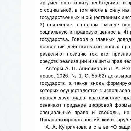
аргументов в защиту необходимости п
с социальной, в том числе в силу на
государственных и общественных инст
3) появление в полном смысле новы
социальную и правовую ценность; 4) 
государства. Говоря о главных дово
появлении действительно новых прав
разделяют позицию тех, кто, призна
средств реализации и защиты прав чел
   Авторы А. П. Анисимов и Л. А. Резванова в статье «Цифровые права граждан в России и зарубежных странах» (Современное 
право. 2026. № 1. С. 55-62) доказыва
государств, а также вновь формиру
которых осуществляется с использова
правах двух видов: классические п
означают придание цифровой формы 
специальные права и свободы, не
Проанализировав российский и зарубе
   А. А. Куприянова в статье «О защите охраняемых законом интересов (на примере судебного спора о защите цифровых прав)» 