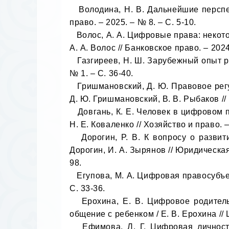
   Володина, Н. В. Дальнейшие перспективы развития цифрового права в современном обществе / Н. В. Володина // Современное 
право. – 2025. – № 8. – С. 5-10.

   Волос, А. А. Цифровые права: некоторые проблемы толкования правил статьи 141.1 Гражданского кодекса Российской Федерации / 
А. А. Волос // Банковское право. – 2024.
   Газгиреев, Н. Ш. Зарубежный опыт регулирования цифровой среды и цифровых прав / Н. Ш. Газгиреев // Закон и власть. – 2025. – 
№ 1. – С. 36-40.

   Гришмановский, Д. Ю. Правовое регулирование цифровых прав и обязанностей человека и гражданина в Российской Федерации / 
Д. Ю. Гришмановский, В. В. Рыбаков // 
   Довгань, К. Е. Человек в цифровом праве: проблемы сохранения антропоцентризма в гражданско-правовой сфере / К. Е. Довгань, 
Н. Е. Коваленко // Хозяйство и право. – 
   Дорогин, Р. В. К вопросу о развитии цифровой правовой системы и новых источников конституционного права России / Р. В. 
Дорогин, И. А. Зырянов // Юридическая
98. 

   Егупова, М. А. Цифровая правосубъектность как категория цифрового права / М. А. Егупова // Современное право. – 2025. – № 6. – 
С. 33-36.

   Ерохина, Е. В. Цифровое родительство: технологии и искусственный интеллект в механизме реализации права родителей на 
общение с ребенком / Е. В. Ерохина // Ц
   Ефимова, Л. Г. Цифровая личность как способ присутствия субъекта права в киберпространстве / Л. Г. Ефимова // Вестник 