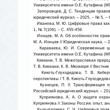
Университета имени О.Е. Кутафина (МГЮА
   Запорожцев, Д. С. Тенденции правового регулирования биометрической идентификации личности / Д. С. Запорожцев // Российский 
юридический журнал. – 2025. – № 5. – С
   Иванова, М. Ю. Цифровые права как объекты гражданских прав: понятие и особенности / М. Ю. Иванова // Аллея науки. – 2025. – Т. 
1, № 7(106). – С. 455-459. 

   Ионцев, М. А. Об особенностях правового режима различных видов цифровых финансовых активов и гибридных цифровых прав / 
М. А. Ионцев // Юридическая наука. – 20
   Караваева, Ю. И. Современные цифровые технологии и проблема обеспечения прав человека / Ю. И. Караваева // Вестник 
Университета имени О.Е. Кутафина (МГЮА
   Кикиани, Т. В. Межотраслевая природа цифровых прав как вызов для отечественного законодателя: поиск модели систематизации / 
Т. В. Кикиани, К. В. Мюхкюря // Вестник н
   Кикоть-Глуходедова, Т. В. Кибербезопасность и права человека в цифровых средах: международно-правовые вызовы и 
перспективы / Т. В. Кикоть-Глуходедова 
   Кузнецов, П. У. Трансформация правовых институтов под влиянием цифровых технологических вызовов / П. У. Кузнецов // 
Российский юридический журнал. – 2025.
   Куприянова, А. А. О защите охраняемых законом интересов (на примере судебного спора о защите цифровых прав) / А. А. 
Куприянова // Законы России: опыт, анал
   Кыдыралиева, С. Ч. Цифровые права детей: вызовы и правовое регулирование в международной практике / С. Ч. Кыдыралиева // 