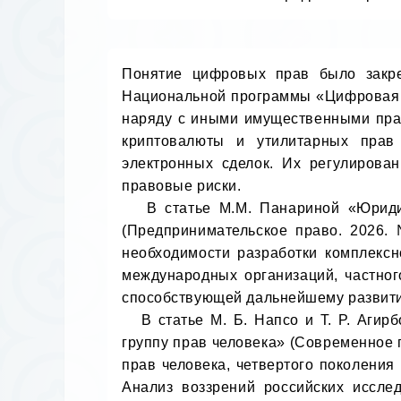
Понятие цифровых прав было закре
Национальной программы «Цифровая э
наряду с иными имущественными прав
криптовалюты и утилитарных прав 
электронных сделок. Их регулирован
правовые риски.

   В статье М.М. Панариной «Юридические аспекты оборота цифровых прав: вызовы и перспективы в эпоху цифровизации» 
(Предпринимательское право. 2026.
необходимости разработки комплексн
международных организаций, частног
способствующей дальнейшему развити
   В статье М. Б. Напсо и Т. Р. Агирбов «Цифровые права: к вопросу об обосновании целесообразности выделения в отдельную 
группу прав человека» (Современное п
прав человека, четвертого поколения 
Анализ воззрений российских иссле