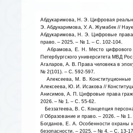
Абдукаримова, Н. Э. Цифровая реально
Э. Абдукаримова, У. А. Жумабек // Наук
Абдукаримова, Н. Э. Цифровые права 
право. – 2025. – № 1. – С. 102-104.

   Абрамова, Е. Н. Место цифрового образа человека в системе объектов гражданских прав / Е. Н. Абрамова // Вестник Санкт-
Петербургского университета МВД России
Агаларов, А. В. Права человека в эпох
№ 2(101). – С. 592-597. 

   Алексеева, М. В. Конституционные аспекты цифровых прав в эпоху цифровизации: юридический и практический анализ / М. В. 
Алексеева, Ю. И. Исакова // Конституци
Анисимов, А. П. Цифровые права гражд
2026. – № 1. – С. 55-62.

   Беззатеева, В. С. Концепция персонального цифрового суверенитета несовершеннолетнего в российском праве / В. С. Беззатеева 
// Образование и право. – 2026. – № 1. –
Богданов, Е. А. Особенности охраны 
безопасности. – 2025. – № 4. – С. 13-17.