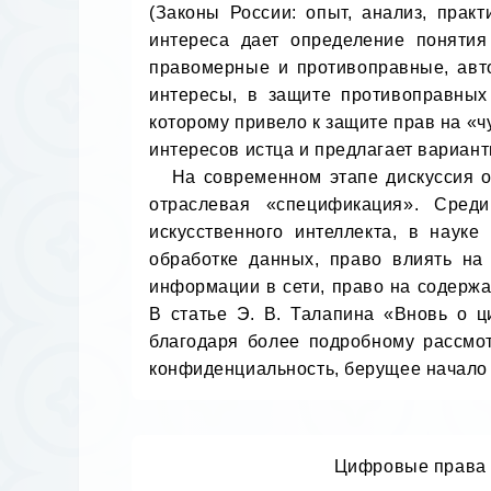
(Законы России: опыт, анализ, прак
интереса дает определение понятия
правомерные и противоправные, авто
интересы, в защите противоправных 
которому привело к защите прав на «
интересов истца и предлагает вариан
   На современном этапе дискуссия о цифровых правах человека расширяется, помимо общих цифровых прав происходит некая 
отраслевая «спецификация». Сред
искусственного интеллекта, в наук
обработке данных, право влиять на
информации в сети, право на содержа
В статье Э. В. Талапина «Вновь о ц
благодаря более подробному рассмот
конфиденциальность, берущее начало 
Цифровые права 