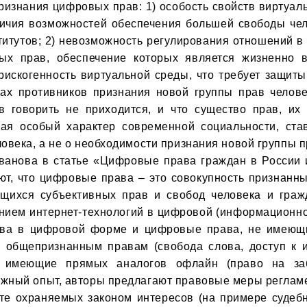
ризнания цифровых прав: 1) особость свойств виртуаль
личия возможностей обеспечения большей свободы чел
итутов; 2) невозможность регулирования отношений в
х прав, обеспечение которых является жизненно в
рискогенность виртуальной среды, что требует защиты
дах противников признания новой группы прав человек
 говорить не приходится, и что существо прав, их
вая особый характер современной социальности, ста
овека, а не о необходимости признания новой группы пр
ют, что цифровые права – это совокупность признанны
ющихся субъективных прав и свобод человека и граж
нием интернет-технологий в цифровой (информационно
рава в цифровой форме и цифровые права, не имеющ
общепризнанным правам (свобода слова, доступ к ин
 имеющие прямых аналогов офлайн (право на забв
жный опыт, авторы предлагают правовые меры регламе