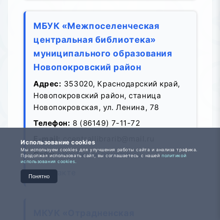
МБУК «Межпоселенческая
центральная библиотека»
муниципального образования
Новопокровский район
Адрес:
353020, Краснодарский край,
Новопокровский район, станица
Новопокровская, ул. Ленина, 78
Телефон:
8 (86149) 7-11-72
E-mail:
ccentrallibrarib@mail.ru
Использование cookies
Мы используем cookies для улучшения работы сайта и анализа трафика.
Сайт:
http://www.novоbib.ru
Продолжая использовать сайт, вы соглашаетесь с нашей
политикой
использования cookies.
ВКонтакте
Понятно
МКУК «Отрадненская