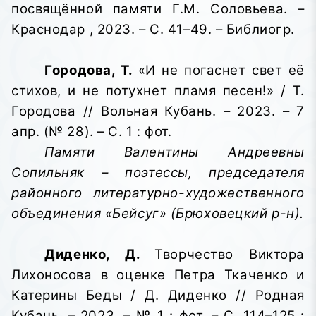
посвящённой памяти Г.М. Соловьева
. –
Краснодар , 2023. – С. 41–49. – Библиогр.
Городова, Т.
«И не погаснет свет её
стихов, и не потухнет пламя песен!» / Т.
Городова // Вольная Кубань. – 2023. – 7
апр. (№ 28). – С. 1 : фот.
Памяти Валентины Андреевны
Сопильняк – поэтессы, председателя
районного литературно-художественного
объединения «Бейсуг» (Брюховецкий р-н).
Диденко, Д.
Творчество Виктора
Лихоносова в оценке Петра Ткаченко и
Катерины Беды / Д. Диденко // Родная
Кубань. – 2023. – № 1 : фот. – С. 114–125 :