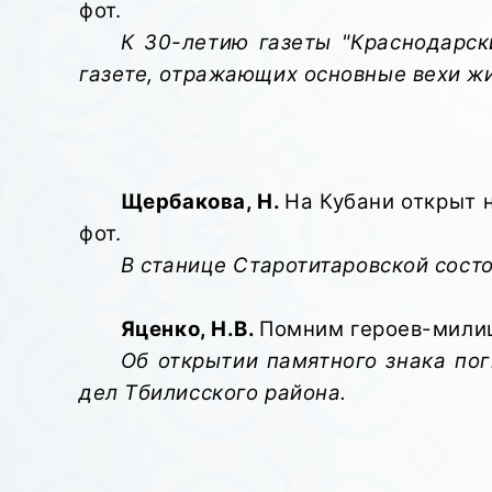
фот.
К 30-летию газеты "Краснодарск
газете, отражающих основные вехи ж
Щербакова, Н.
На Кубани открыт но
фот.
В станице Старотитаровской сост
Яценко, Н.В.
Помним героев-милици
Об открытии памятного знака по
дел Тбилисского района.