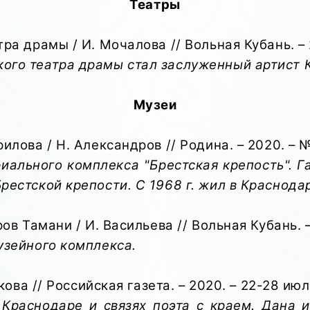
Театры
а драмы / И. Мочалова // Вольная Кубань. – 202
ого театра драмы стал заслуженный артист К
Музеи
лова / Н. Александров // Родина. – 2020. – № 
ального комплекса "Брестская крепость". Г
рестской крепости. С 1968 г. жил в Краснода
ов Тамани / И. Васильева // Вольная Кубань. – 
узейного комплекса.
кова // Российская газета. – 2020. – 22-28 июля.
Краснодаре и связях поэта с краем. Дана 