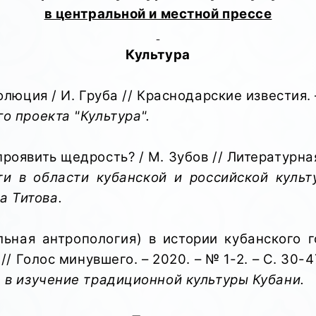
в центральной и местной прессе
Культура
юция / И. Груба // Краснодарские известия. – 2
о проекта "Культура".
явить щедрость? / М. Зубов // Литературная газ
ти в области кубанской и российской культ
а Титова.
льная антропология) в истории кубанского г
// Голос минувшего. – 2020. – № 1-2. – С. 30-4
 в изучение традиционной культуры Кубани.