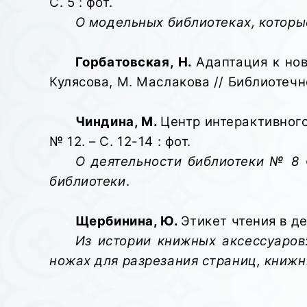
С. 5 : фот.
О модельных библиотеках, которые
Горбатовская, Н.
Адаптация к нов
Кулясова, М. Маслакова // Библиотечное
Чиндина, М.
Центр интерактивного
№ 12. – С. 12-14 : фот.
О деятельности библиотеки № 8
библиотеки
.
Щербинина, Ю.
Этикет чтения в де
Из истории книжных аксессуаров
ножах для разрезания страниц, книж