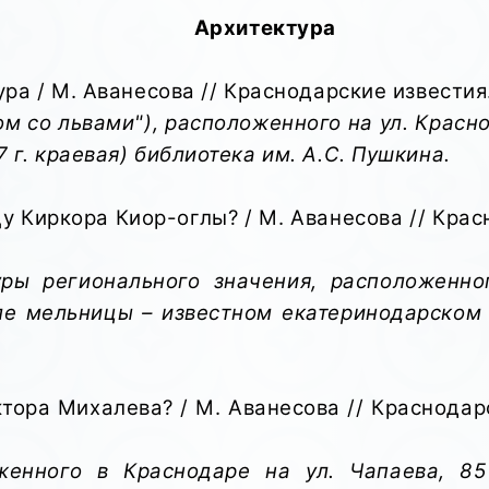
Архитектура
а / М. Аванесова // Краснодарские известия. – 
м со львами"), расположенного на ул. Красной
 г. краевая) библиотека им. А.С. Пушкина.
у Киркора Киор-оглы? / М. Аванесова // Красн
уры регионального значения, расположенно
ле мельницы – известном екатеринодарском
тора Михалева? / М. Аванесова // Краснодарски
женного в Краснодаре на ул. Чапаева, 85 