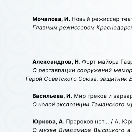
Мочалова, И.
Новый режиссер театр
Главным режиссером Краснодарск
Александров, Н.
Форт майора Гаври
О реставрации сооружений мемори
– Герой Советского Союза, защитник Б
Васильева, И
. Мир греков и варвар
О новой экспозиции Таманского м
Юркова, А.
Пророков нет... / А. Юр
О музее Владимира Высоцкого в 