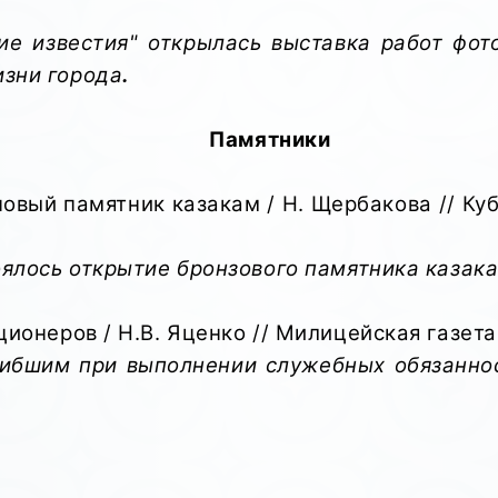
ие известия" открылась выставка работ фот
изни города
.
Памятники
вый памятник казакам / Н. Щербакова // Кубанс
оялось открытие бронзового памятника казак
онеров / Н.В. Яценко // Милицейская газета Ку
гибшим при выполнении служебных обязаннос