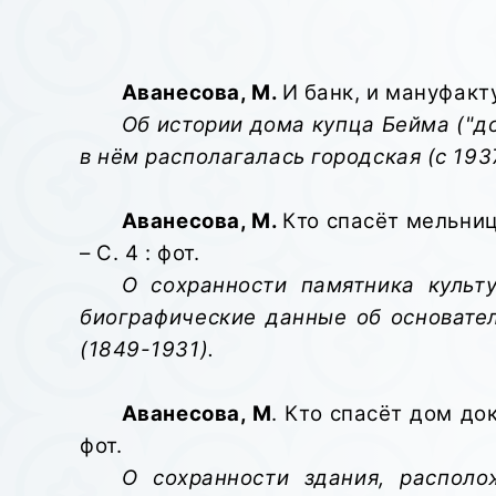
Аванесова, М.
И банк, и мануфактур
Об истории дома купца Бейма ("до
в нём располагалась городская (с 1937
Аванесова, М.
Кто спасёт мельниц
– С. 4 : фот.
О сохранности памятника культ
биографические данные об основате
(1849-1931).
Аванесова, М
. Кто спасёт дом док
фот.
О сохранности здания, располо