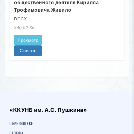
общественного деятеля Кирилла
Трофимовича Живило
DOCX
340.92 КБ
Просмотр
Скачать
«ККУНБ им. А.С. Пушкина»
О библиотеке
Отделы