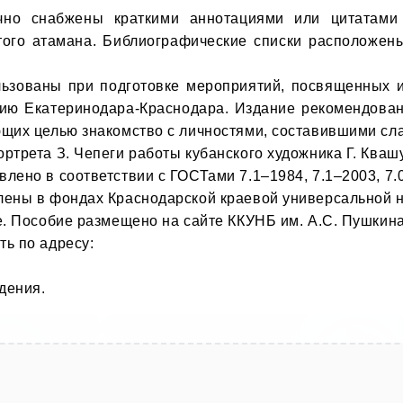
чно снабжены краткими аннотациями или цитатами 
ого атамана. Библиографические списки расположены
ьзованы при подготовке мероприятий, посвященных ист
нию Екатеринодара-Краснодара. Издание рекомендован
щих целью знакомство с личностями, составившими слав
трета З. Чепеги работы кубанского художника Г. Квашу
ено в соответствии с ГОСТами 7.1–1984, 7.1–2003, 7.0.
ены в фондах Краснодарской краевой универсальной на
 Пособие размещено на сайте ККУНБ им. А.С. Пушкина: ht
ь по адресу:

дения.