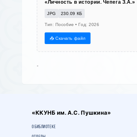
«Личность в истории. Чепега З.А.»
JPG
230.09 КБ
Тип: Пособие • Год: 2026
📥 Скачать файл
-
«ККУНБ им. А.С. Пушкина»
О библиотеке