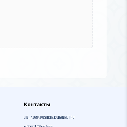
Контакты
lib_adm@pushkin.kubannet.ru