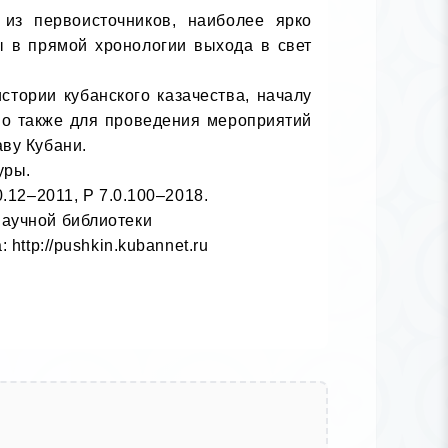
из первоисточников, наиболее ярко 
 в прямой хронологии выхода в свет 
ории кубанского казачества, началу 
о также для проведения мероприятий 
у Кубани.

ры.

12–2011, Р 7.0.100–2018.

учной библиотеки 

tp://pushkin.kubannet.ru
