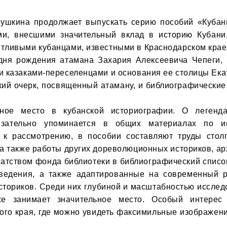
ушкина продолжает выпускать серию пособий «Кубань 
и, внесшими значительный вклад в историю Кубани
тливыми кубанцами, известными в Краснодарском крае и
дня рождения атамана Захария Алексеевича Чепеги, 
и казаками-переселенцами и основания ее столицы Ека
кий очерк, посвященный атаману, и библиографические 
ное место в кубанской историографии. О легенд
зательно упоминается в общих материалах по ис
 к рассмотрению, в пособии составляют труды столп
а также работы других дореволюционных историков, арх
гатством фонда библиотеки в библиографический списо
ведения, а также адаптированные на современный р
ториков. Среди них глубиной и масштабностью исследо
е занимает значительное место. Особый интерес 
ого края, где можно увидеть факсимильные изображени