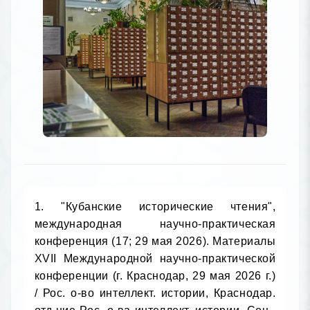
1. "Кубанские исторические чтения", международная научно-практическая конференция (17; 29 мая 2026). Материалы ХVII Международной научно-практической конференции (г. Краснодар, 29 мая 2026 г.) / Рос. о-во интеллект. истории, Краснодар. отд-ние Рос. о-ва интеллект. истории, Соц.-гуманитар. вестник (г. Краснодар), отв. ред. Н. П. Курусканова, Б. В. Улезко. - Барнаул, 2026. - 232 с.
Кр 63
К88	Инв. номер /Место хранения: 2226080 - КХ

2. Абрамчик, М. П. Справа казака. Равнение на дедов / Михаил Абрамчик. - Кн. 2: Краснодар, 2023. - 560 с.: ил., фот.
Кр 63.5
А164	Инв. номер /Место хранения: 2226229 - ОИ
2226230 - АБ

3. Авакян, А. М. Страховое право: учебное пособие / А. М. Авакян, М-во науки и высш. образования Рос. Фелерации, Кубан. гос. ун-т. - Краснодар, 2026. - 111 с.
67.404я73
А18	Инв. номер /Место хранения: 2226107 - КХ

4. Адыгезалова, Г. Э. Юрист-аналитик, юрист-конфликтолог: учебное пособие для подготовки к государственной итоговой аттестации / Г. Э. Адыгезалова, М-во науки и высш. образования Рос. Федерации, Кубан. гос. ун-т. - Краснодар, 2026. - 505 с.
67я73
А329	Инв. номер /Место хранения: 2226197 - КХ

5. Бжассо, А. А. Методические подходы к оценке факторов устойчивого развития организаций в условиях нестабильности экономики: монография / А. А. Бжассо, И. Г. Пивень, Т. И. Козюбро, М-во науки и высш. образования Рос. Федерации, ФГБОУ ВО "Кубан. гос. технол. ун-т". - Краснодар, 2026. - 199 с.
65.291
Б58	Инв. номер /Место хранения: 2226143 - КХ
2226144 - АБ

6. Бугаева, Н. А. Товароведение продовольственных товаров. Характеристика и экспертиза пищевых жиров, молока и молочных продуктов: учебное пособие / Н. А. Бугаева, М. Ю. Тамова, М-во науки и высш. образования Рос. Федерации, ФГБОУ ВО "Кубан. гос. технол. ун-т". - Краснодар, 2026. - 203 с.: ил
65.422я73
Б902	Инв. номер /Место хранения: 2226089 - КХ
2226090 - АБ

7. Воблая, И. Н. Мировая экономика и международные экономические отношения: учебно-методическое пособие / И. Н. Воблая, Т. А. Куткович, Новорос. фил. ФГОБУ ВО "Фин. ун-т при Правительстве Рос. Федерации" [и др.]. - Новороссийск, 2026. - 155 с.
65.5я73
В61	Инв. номер /Место хранения: 2226054 - КХ
2226055 - АБ
2226056 - АБ

8. Галицкая, Ю. Н. Экономический анализ: учебное пособие / Ю. Н. Галицкая, М-во науки и высш. образования Рос. Федерации, ФГБОУ ВО "Кубан. гос. технол. ун-т". - Краснодар, 2026. - 179 с.: ил
65.053я73
Г158	Инв. номер /Место хранения: 2226091 - КХ
2226092 - АБ

9. Диривянкина, М. С. Взаимодействие РКП(б) с сельским населением Кубано-Черноморской области при переходе от военного коммунизма к нэпу (1920-1924 гг.): монография / М. С. Диривянкина, М-во науки и высш. образования Рос. Федерации, Кубан. гос. ун-т. - Краснодар, 2026. - 201 с.
Кр 63.3(2)61
Д474	Инв. номер /Место хранения: 2226072 - КХ

10. Ильина, Т. В. Кадровая безопасность: учебное пособие / Т. В. Ильина, М-во науки и высш. образования Рос. Федерации, ФГБОУ ВО "Кубан. гос. технол. ун-т". - Краснодар, 2025. - 199 с.
65.291.6я73
И46	Инв. номер /Место хранения: 2226124 - КХ
2226125 - АБ

11. Искусственный интеллект и право: глобальные вызовы и угрозы в XXI веке: материалы Всероссийской научно-практической конференции 4 декабря 2025 года. г. Новороссийск / АНО ВО "Московский гуманитарно-экономический университет, Новорос. ин-т (филиал)". - Москва, 2026. - 197 с.
67
И868	Инв. номер /Место хранения: 2226051 - КХ
2226052 - АБ
2226053 - АБ

12. Клейменова, Ю. А. Особенности деятельности субъектов малого предпринимательства в промышленности: учебное пособие / Ю. А. Клейменова, Л. М. Осадчук, М-во науки и высш. образования Рос. Федерации, ФГБОУ ВО "Кубан. гос. технол. ун-т". - Краснодар, 2026. - 175 с.: ил
65.30я73
К481	Инв. номер /Место хранения: 2226083 - КХ
2226084 - АБ

13. Михайлова, Т. А. Отечественная социология спорта: научный опыт и исследовательские возможности: монография / Т. А. Михайлова, М-во науки и высш. образования Рос. Федерации, Кубан. гос. ун-т. - Краснодар, 2026. - 157 с.
60.5
М69	Инв. номер /Место хранения: 2226136 - КХ

14. Молодежь нашего города: субкультуры, движения, идеологии, практики: социологический путеводитель / Т. А. Хагуров, М. Е. Позднякова, А. Ю. Рожков [и др.], М-во науки и высш. образования Рос. Федерации, Рос. о-во социологов, Кубан. гос. ун-т. - Москва, 2026. - 355 с.: ил.
Кр 60.5
М754	Инв. номер /Место хранения: 2226077 - КХ

15. Наука и знание: роль науки и образования в обеспечении устойчивого будущего нации в условиях цифровизации: материалы VIII научно-практической (с международным участием) конференции 16-17 апреля 2026 года, г. Новороссийск / Новорос. ин-т (фил.) АНО ВО Моск. гуманитар.-экон. ун-та, под общ. ред. Л. А. Демидовой, Т. А. Куткович. - Новороссийск, 2026. - 127 с.
Кр 60
Н34	Инв. номер /Место хранения: 2226222 - КХ
2226223 - КХ
2226224 - КХ

16. Персональный маркетинг: учебное пособие / Г. Г. Вукович, Н. А. Кольцова, А. В. Островская, А. А. Цыганкова, М-во науки и высш. образования Рос. Федерации, Кубан. гос. ун-т. - Краснодар, 2026. - 166 с.
65.291.6я73
П278	Инв. номер /Место хранения: 2226184 - КХ

17. Правовые, экономические и гуманитарные вопросы современного развития общества: теоретические и прикладные исследования: сборник научных трудов / Авт. некоммерч. орг. высш. образования, Моск. гуманитарно-экон. ун-т, Новорос. ин-т (фил.). - Вып. 17: Новороссийск, 2026. - 155 с.
60
П685	Инв. номер /Место хранения: 2226209 - КХ
2226210 - АБ
2226211 - АБ

18. Региональный парламентаризм: настоящее и будущее: материалы III краевой межвузовской научно-практической конференции, г. Краснодар, 18 апреля 2022 г. / М-во науки и высш. образования Рос. Федерации, Кубан. гос. ун-т, редкол.: Т. А. Хагуров [и др.]. - Краснодар, 2024. - 136 с.
Кр 66.3(2Рос)
Р326	Инв. номер /Место хранения: 2226150 - КХ

19. Рудик, А. В. Казачий шляхъ Новороссийска / Андрей Рудик. - Ростов-на-Дону, 2026. - 240 с.: 40 с. ил.
Кр 63.3(2)
Р832	Инв. номер /Место хранения: 2226145 - КХ
2226146 - КО

20. Сидякина, А. Г. Герои казачьего края: Усть-Лабинский район / Анна Сидякина, АНО "Центр казачьей культуры "Казачья воля"". - Усть-Лабинск, 2025. - 140 с.: ил.
Кр 63.3(2)62
С347	Инв. номер /Место хранения: 2226141 - КХ

21. Творчество во имя Победы: культура и искусство в годы Великой Отечественной войны: сборник материалов II Всероссийской с международным участием научно-практической конференции (28 апреля 2026 г.) / Рос. военно-ист. о-во, М-во культуры Рос. Федерации, ФГБОУ ВО "Краснодар. гос. ин-т культуры". - Краснодар, 2026. - 241 с.
Кр 63.3(2)62
Т286	Инв. номер /Место хранения: 2226166 - КХ
2226167 - КХ
2226168 - КХ

22. Ткачева, Т. О. Истрия стран Восточной Азии (1940 - 1970 гг.): учебное пособие / Т. О. Ткачева, М. П. Безрученко, М-во науки и высш. образования Рос. Федерации, Кубан. гос. ун-т. - Краснодар, 2026. - 182 с.
63.3(5)я73
Т484	Инв. номер /Место хранения: 2226067 - КХ

23. Туристско-рекреационный комплекс в системе регионального развития: материалы XIV Международной научно-технической конференции. Сербия, г. Белград, 20-27 апреля 2026 г.) / М-во науки и высш. образования Рос. Федерации, Кубан. гос. ун-т. - Краснодар, 2026. - 518 с.: ил
Кр 65.433
Т878	Инв. номер /Место хранения: 2226074 - КХ

24. Уполномоченный по правам человека в Краснодарском крае. Доклад уполномоченного по правам человека в Краснодарском крае . - ... за 2024 год: Краснодар, 2025. - 228 с.
Кр 67.400
У671	Инв. номер /Место хранения: 2222898 - КХ
2222899 - КХ
2222900 - КХ

25. Уполномоченный по правам человека в Краснодарском крае. Доклад уполномоченного по правам человека в Краснодарском крае . - ... за 2025 год: Краснодар, 2026. - 201 с.: ил.
Кр 67.400
У-671	Инв. номер /Место хранения: 2226121 - КХ
2226122 - КХ
2226123 - КХ

26. Управление устойчивостью воспроизводственных процессов в промышленном плодоводстве и виноградарстве с использованием цифровых технологий: монография / Е. А. Егоров, Ж. А. Шадрина, Г. А. Кочьян [и др.], под ред. Е. А. Егорова; ФГБНУ "Сев.-Кавк. федер. науч. центр садоводства, виноградарства, виноделия". - Краснодар, 2025. - 144 с.
Кр 65.325.1
У677	Инв. номер /Место хранения: 2226213 - КХ

27. Хлабыстова, Н. В. Институциональные основы управления индивидуальными образовательными траекториями: учебное пособие / Н. В. Хлабыстова, Т. В. Куракова, М-во науки и высш. образования Рос. Федерации, ФГБОУ ВО "Кубан. гос. технол. ун-т". - Краснодар, 2026. - 211 с.
60.5я73
Х55	Инв. номер /Место хранения: 2226048 - КХ
2226049 - АБ

28. Шаповалов, С. Н. Ейский район: история и современность: монография / С. Н. Шаповалов, М-во науки и высш. образования Рос. Федерации, Кубан. гос. ун-т. - Краснодар, 2026. - 233 с.
Кр 63.3(2)
Ш241	Инв. номер /Место хранения: 2226070 - КО

29. Шнайдер, В. Г. Социальное пространство провинциального города первой половины ХХ в.: (из истории г. Армавира): монографический сборник / В. Г. Шнайдер. - Армавир, 2026. - 206 с.: ил.
Кр 63.3(2)
Ш76	Инв. номер /Место хранения: 2226204 - КХ

30. Экономическое развитие России: стратегии цифровой трансформации и технологического суверенитета: материалы Международной научно-практической конференции, Краснодар, 21–24 октября 2025 г. / М-во науки и высш. образования Рос. Федерации, Кубан. гос. ун-т, Экон. фак., под ред. И. В. Шевченко. - Т. 1: Краснодар, 2025. - 363 с.: ил., табл.
Кр 65.9(2Рос)
Э402	Инв. номер /Место хранения: 2226101 - КХ

31. Экономическое развитие России: стратегии цифровой трансформации и технологического суверенитета: материалы Международной научно-практической конференции, Краснодар, 21–24 октября 2025 г. / М-во науки и высш. образования Рос. Федерации, Кубан. гос. ун-т, Экон. фак., под ред. И. В. Шевченко. - Т. 2: Краснодар, 2025. - 400 с.: ил., табл.
Кр 65.9(2Рос)
Э402	Инв. номер /Место хранения: 2226102 - КХ

32. Экономическое развитие России: стратегии цифровой трансформации и технологического суверенитета: материалы Международной научно-практической конференции, Краснодар, 21–24 октября 2025 г. / М-во науки и высш. образования Рос. Федерации, Кубан. гос. ун-т, Экон. фак., под ред. И. В. Шевченко. - Т. 4: Краснодар, 2025. - 433 с.