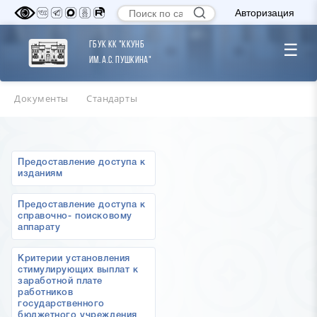
Авторизация
ГБУК КК "ККУНБ
☰
им. А.С. Пушкина"
Документы
Стандарты
Предоставление доступа к
изданиям
Предоставление доступа к
справочно- поисковому
аппарату
Критерии установления
стимулирующих выплат к
заработной плате
работников
государственного
бюджетного учреждения